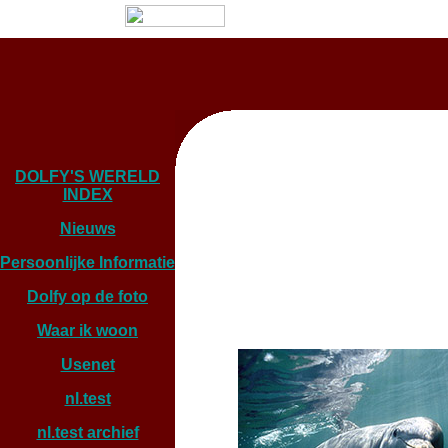
DOLFY'S WERELD
INDEX
Nieuws
Persoonlijke Informatie
Dolfy op de foto
Waar ik woon
Usenet
nl.test
nl.test archief